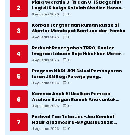
Piala Soeratin U-13 dan U-15 Begerliat
2
Lagi di Sibolga Setelah Stadion Horas
Direvitalisasi Wali Kota
3 Agustus 2026
0
Korban Longsor dan Rumah Rusak di
3
Siantar Mendapat Bantuan dari Pemko
3 Agustus 2026
0
Perkuat Pencegahan TPPO, Kantor
4
Imigrasi Labuan Bajo Hibahkan Motor
Operasional ke Lima Desa di
3 Agustus 2026
0
Manggarai
Program NADI JKN Solusi Pembayaran
5
Iuran JKN Bagi Pekerja yang
Penghasilannya Tidak Tetap
4 Agustus 2026
0
Komnas Anak RI Usulkan Pemkab
6
Asahan Bangun Rumah Anak untuk
Korban Kekerasan
4 Agustus 2026
0
Festival Tao Toba Jou-Jou Kembali
7
Hadir di Samosir 6-9 Agustus 2026:
Datang Saksikan Kemeriahan dan Raih
4 Agustus 2026
0
Peluangnya