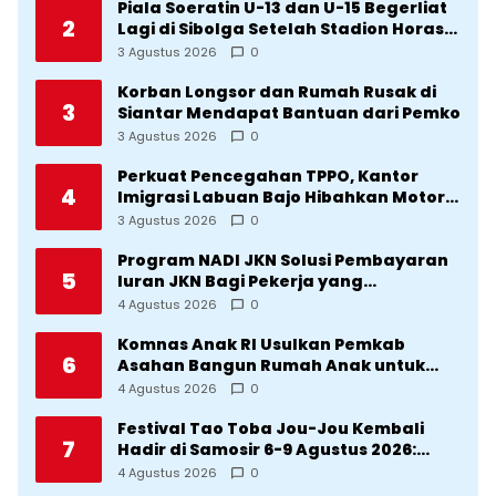
Piala Soeratin U-13 dan U-15 Begerliat
2
Lagi di Sibolga Setelah Stadion Horas
Direvitalisasi Wali Kota
3 Agustus 2026
0
Korban Longsor dan Rumah Rusak di
3
Siantar Mendapat Bantuan dari Pemko
3 Agustus 2026
0
Perkuat Pencegahan TPPO, Kantor
4
Imigrasi Labuan Bajo Hibahkan Motor
Operasional ke Lima Desa di
3 Agustus 2026
0
Manggarai
Program NADI JKN Solusi Pembayaran
5
Iuran JKN Bagi Pekerja yang
Penghasilannya Tidak Tetap
4 Agustus 2026
0
Komnas Anak RI Usulkan Pemkab
6
Asahan Bangun Rumah Anak untuk
Korban Kekerasan
4 Agustus 2026
0
Festival Tao Toba Jou-Jou Kembali
7
Hadir di Samosir 6-9 Agustus 2026:
Datang Saksikan Kemeriahan dan Raih
4 Agustus 2026
0
Peluangnya