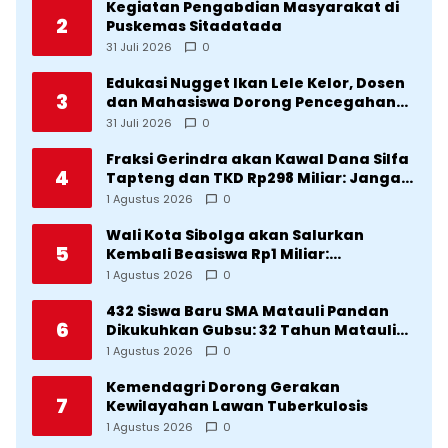
Kegiatan Pengabdian Masyarakat di
2
Puskemas Sitadatada
31 Juli 2026
0
Edukasi Nugget Ikan Lele Kelor, Dosen
3
dan Mahasiswa Dorong Pencegahan
Stunting di Desa Silangkitang
31 Juli 2026
0
Kecamatan Pahae Jae
Fraksi Gerindra akan Kawal Dana Silfa
4
Tapteng dan TKD Rp298 Miliar: Jangan
Sampai Pekerjaan Pusat dan Provinsi
1 Agustus 2026
0
Diklaim Kerjaan Tapteng
Wali Kota Sibolga akan Salurkan
5
Kembali Beasiswa Rp1 Miliar:
Diproritaskan Mahasiswa Korban
1 Agustus 2026
0
Bencana
432 Siswa Baru SMA Matauli Pandan
6
Dikukuhkan Gubsu: 32 Tahun Matauli
Cetak SDM Unggul
1 Agustus 2026
0
Kemendagri Dorong Gerakan
7
Kewilayahan Lawan Tuberkulosis
1 Agustus 2026
0