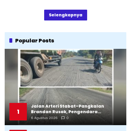
Selengkapnya
Popular Posts
Jalan Arteri Stabat–Pangkalan
1
Brandan Rusak, Pengendara
Terancam Celaka
6 Agustus 2026
0