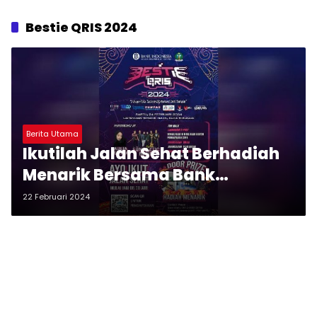
Bestie QRIS 2024
Berita Utama
Ikutilah Jalan Sehat Berhadiah
Menarik Bersama Bank
Indonesia Sibolga
22 Februari 2024