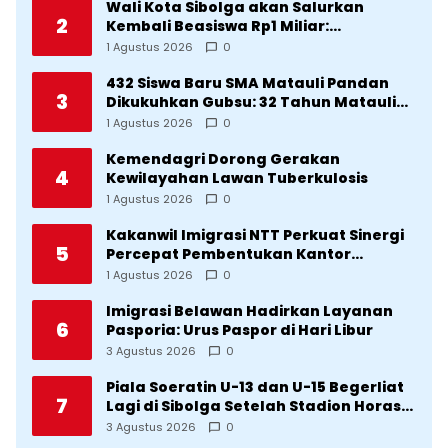
Wali Kota Sibolga akan Salurkan
2
Kembali Beasiswa Rp1 Miliar:
Diproritaskan Mahasiswa Korban
1 Agustus 2026
0
Bencana
432 Siswa Baru SMA Matauli Pandan
3
Dikukuhkan Gubsu: 32 Tahun Matauli
Cetak SDM Unggul
1 Agustus 2026
0
Kemendagri Dorong Gerakan
4
Kewilayahan Lawan Tuberkulosis
1 Agustus 2026
0
Kakanwil Imigrasi NTT Perkuat Sinergi
5
Percepat Pembentukan Kantor
Imigrasi Sumba Timur
1 Agustus 2026
0
Imigrasi Belawan Hadirkan Layanan
6
Pasporia: Urus Paspor di Hari Libur
3 Agustus 2026
0
Piala Soeratin U-13 dan U-15 Begerliat
7
Lagi di Sibolga Setelah Stadion Horas
Direvitalisasi Wali Kota
3 Agustus 2026
0