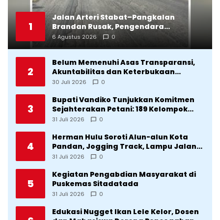
Jalan Arteri Stabat–Pangkalan
1
Brandan Rusak, Pengendara
Terancam Celaka
6 Agustus 2026
0
Belum Memenuhi Asas Transparansi,
2
Akuntabilitas dan Keterbukaan
Informasi, DPRD Tolak Ranperda
30 Juli 2026
0
Pertanggungjawaban APBD Tapteng
2025
Bupati Vandiko Tunjukkan Komitmen
3
Sejahterakan Petani: 189 Kelompok
Tani Terima Bibit dan Alsintan
31 Juli 2026
0
Herman Hulu Soroti Alun-alun Kota
4
Pandan, Jogging Track, Lampu Jalan
Lingkar Kota yang Tak Terurus
31 Juli 2026
0
Kegiatan Pengabdian Masyarakat di
5
Puskemas Sitadatada
31 Juli 2026
0
Edukasi Nugget Ikan Lele Kelor, Dosen