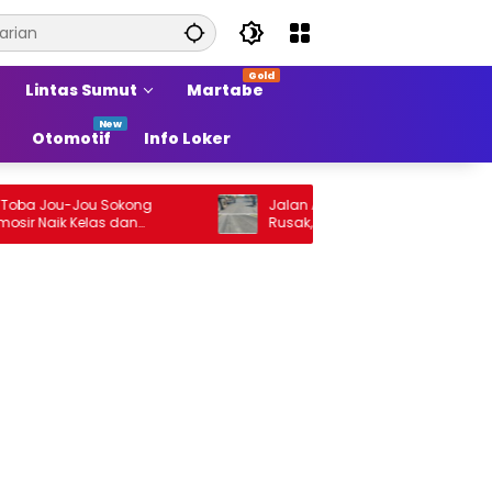
Lintas Sumut
Martabe
Otomotif
Info Loker
Jou-Jou Sokong
Jalan Arteri Stabat–Pangkalan Brandan
ik Kelas dan
Rusak, Pengendara Terancam Celaka
 Sumber Pertumbuhan