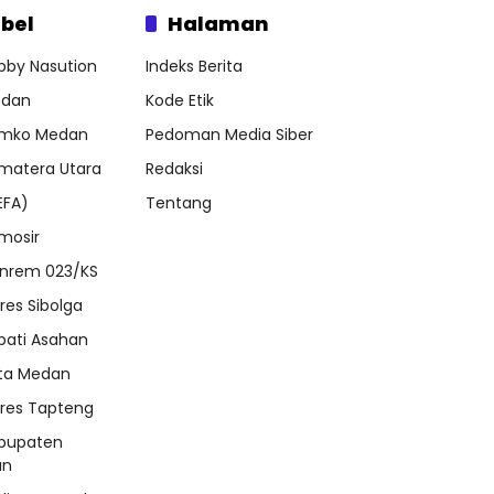
bel
Halaman
bby Nasution
Indeks Berita
dan
Kode Etik
mko Medan
Pedoman Media Siber
matera Utara
Redaksi
EFA)
Tentang
mosir
nrem 023/KS
lres Sibolga
pati Asahan
ta Medan
lres Tapteng
bupaten
an