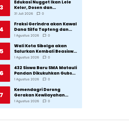
Edukasi Nugget Ikan Lele
3
Kelor, Dosen dan
Mahasiswa Dorong
31 Juli 2026
0
Pencegahan Stunting di
Desa Silangkitang
Fraksi Gerindra akan Kawal
4
Kecamatan Pahae Jae
Dana Silfa Tapteng dan
TKD Rp298 Miliar: Jangan
1 Agustus 2026
0
Sampai Pekerjaan Pusat
dan Provinsi Diklaim
Wali Kota Sibolga akan
5
Kerjaan Tapteng
Salurkan Kembali Beasiswa
Rp1 Miliar: Diproritaskan
1 Agustus 2026
0
Mahasiswa Korban
Bencana
432 Siswa Baru SMA Matauli
6
Pandan Dikukuhkan Gubsu:
32 Tahun Matauli Cetak
1 Agustus 2026
0
SDM Unggul
Kemendagri Dorong
7
Gerakan Kewilayahan
Lawan Tuberkulosis
1 Agustus 2026
0