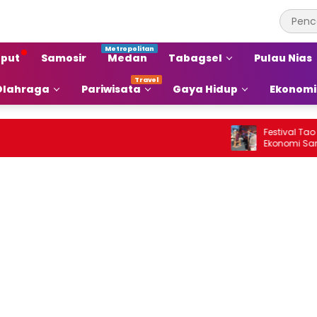
put
Samosir
Medan
Tabagsel
Pulau Nias
Olahraga
Pariwisata
Gaya Hidup
Ekonomi
Festival Tao Toba 
Ekonomi Samosir Na
Pariwisata Menjadi
Ekonomi Baru