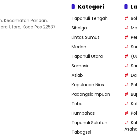
Kategori
La
Tapanuli Tengah
Bo
an, Kecamatan Pandan,
ra Utara, Kode Pos 22537
Sibolga
Me
Lintas Sumut
Pe
Medan
Su
Tapanuli Utara
(U
Samosir
Sa
Aslab
Da
Kepulauan Nias
Po
Padangsidimpuan
Bu
Toba
Ko
Humbahas
Po
Tapanuli Selatan
Ka
Asah
Tabagsel