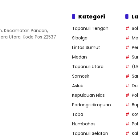
Kategori
La
Tapanuli Tengah
Bo
an, Kecamatan Pandan,
ra Utara, Kode Pos 22537
Sibolga
Me
Lintas Sumut
Pe
Medan
Su
Tapanuli Utara
(U
Samosir
Sa
Aslab
Da
Kepulauan Nias
Po
Padangsidimpuan
Bu
Toba
Ko
Humbahas
Po
Tapanuli Selatan
Ka