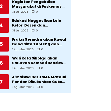
Kegiatan Pengabdian
3
Masyarakat di Puskemas
Sitadatada
31 Juli 2026
0
Edukasi Nugget Ikan Lele
4
Kelor, Dosen dan
Mahasiswa Dorong
31 Juli 2026
0
Pencegahan Stunting di
Desa Silangkitang
Fraksi Gerindra akan Kawal
5
Kecamatan Pahae Jae
Dana Silfa Tapteng dan
TKD Rp298 Miliar: Jangan
1 Agustus 2026
0
Sampai Pekerjaan Pusat
dan Provinsi Diklaim
Wali Kota Sibolga akan
6
Kerjaan Tapteng
Salurkan Kembali Beasiswa
Rp1 Miliar: Diproritaskan
1 Agustus 2026
0
Mahasiswa Korban
Bencana
432 Siswa Baru SMA Matauli
7
Pandan Dikukuhkan Gubsu:
32 Tahun Matauli Cetak
1 Agustus 2026
0
SDM Unggul