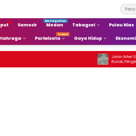
put
Samosir
Medan
Tabagsel
Pulau Nias
Olahraga
Pariwisata
Gaya Hidup
Ekonomi
Jalan Arteri Staba
Rusak, Pengendara