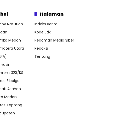
bel
Halaman
bby Nasution
Indeks Berita
dan
Kode Etik
mko Medan
Pedoman Media Siber
matera Utara
Redaksi
EFA)
Tentang
mosir
nrem 023/KS
lres Sibolga
pati Asahan
ta Medan
lres Tapteng
bupaten