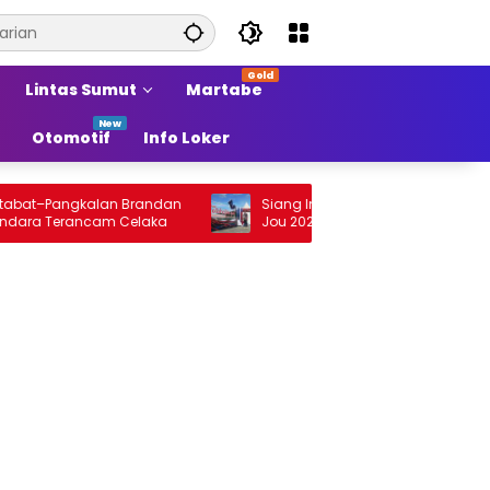
Lintas Sumut
Martabe
Otomotif
Info Loker
t–Pangkalan Brandan
Siang Ini Opening Festival Tao Toba Jou
 Terancam Celaka
Jou 2026 di Onan Baru Pangururan:
Malamnya Dihibur Marsada Band