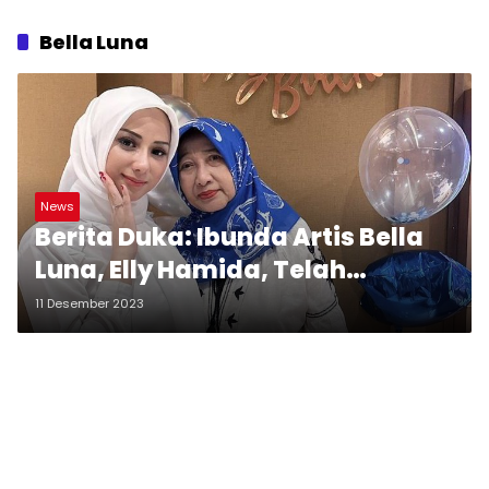
Bella Luna
News
Berita Duka: Ibunda Artis Bella
Luna, Elly Hamida, Telah
Berpulang
11 Desember 2023