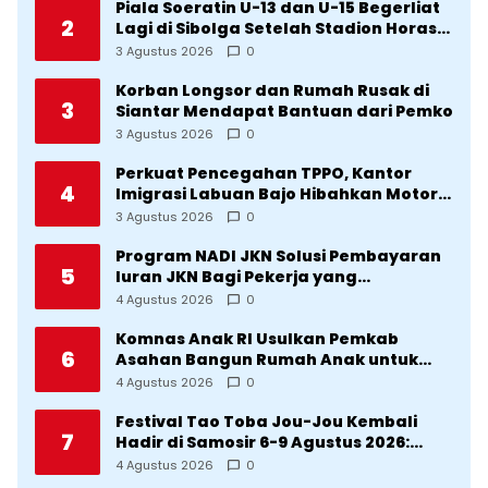
Piala Soeratin U-13 dan U-15 Begerliat
2
Lagi di Sibolga Setelah Stadion Horas
Direvitalisasi Wali Kota
3 Agustus 2026
0
Korban Longsor dan Rumah Rusak di
3
Siantar Mendapat Bantuan dari Pemko
3 Agustus 2026
0
Perkuat Pencegahan TPPO, Kantor
4
Imigrasi Labuan Bajo Hibahkan Motor
Operasional ke Lima Desa di
3 Agustus 2026
0
Manggarai
Program NADI JKN Solusi Pembayaran
5
Iuran JKN Bagi Pekerja yang
Penghasilannya Tidak Tetap
4 Agustus 2026
0
Komnas Anak RI Usulkan Pemkab
6
Asahan Bangun Rumah Anak untuk
Korban Kekerasan
4 Agustus 2026
0
Festival Tao Toba Jou-Jou Kembali
7
Hadir di Samosir 6-9 Agustus 2026:
Datang Saksikan Kemeriahan dan Raih
4 Agustus 2026
0
Peluangnya