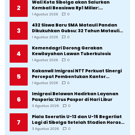
Wali Kota Sibolga akan Salurkan
2
Kembali Beasiswa Rp1 Miliar:
Diproritaskan Mahasiswa Korban
1 Agustus 2026
0
Bencana
432 Siswa Baru SMA Matauli Pandan
3
Dikukuhkan Gubsu: 32 Tahun Matauli
Cetak SDM Unggul
1 Agustus 2026
0
Kemendagri Dorong Gerakan
4
Kewilayahan Lawan Tuberkulosis
1 Agustus 2026
0
Kakanwil Imigrasi NTT Perkuat Sinergi
5
Percepat Pembentukan Kantor
Imigrasi Sumba Timur
1 Agustus 2026
0
Imigrasi Belawan Hadirkan Layanan
6
Pasporia: Urus Paspor di Hari Libur
3 Agustus 2026
0
Piala Soeratin U-13 dan U-15 Begerliat
7
Lagi di Sibolga Setelah Stadion Horas
Direvitalisasi Wali Kota
3 Agustus 2026
0