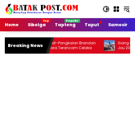
Langsung
ke
konten
Home
Sibolga
Tapteng
Taput
Samosir
Jalan Arteri Stabat–Pangkalan Brandan
Siang Ini Opening Fe
Breaking News
Rusak, Pengendara Terancam Celaka
Jou 2026 di Onan Ba
Malamnya Dihibur M