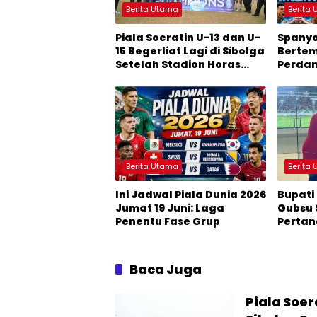
Berita Utama
Berita
Piala Soeratin U-13 dan U-
Spanyo
15 Begerliat Lagi di Sibolga
Bertemu
Setelah Stadion Horas
Perdan
Direvitalisasi Wali Kota
Juara 
Berita Utama
Berita
Ini Jadwal Piala Dunia 2026
Bupati
Jumat 19 Juni: Laga
Gubsu 
Penentu Fase Grup
Pertan
Boys’ 
Champi
Baca Juga
Piala Soer