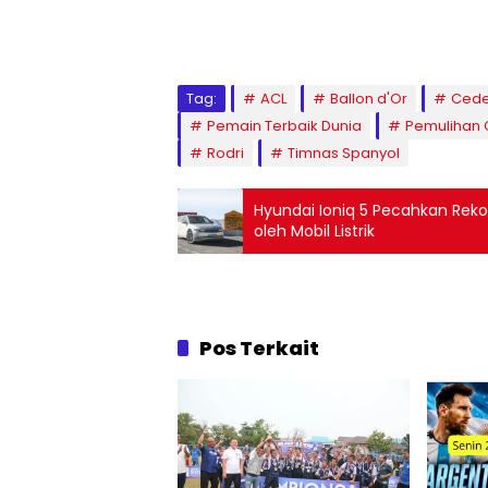
Tag:
ACL
Ballon d'Or
Cede
Pemain Terbaik Dunia
Pemulihan
Rodri
Timnas Spanyol
Hyundai Ioniq 5 Pecahkan Rek
oleh Mobil Listrik
Pos Terkait