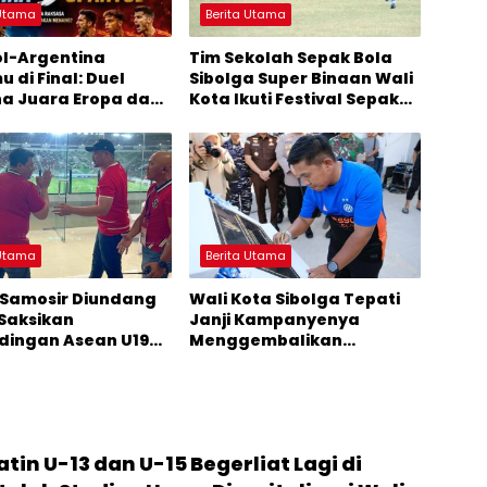
 Utama
Berita Utama
l-Argentina
Tim Sekolah Sepak Bola
 di Final: Duel
Sibolga Super Binaan Wali
a Juara Eropa dan
Kota Ikuti Festival Sepak
Dunia
Bola 2026 Piala Presiden
 Utama
Berita Utama
 Samosir Diundang
Wali Kota Sibolga Tepati
Saksikan
Janji Kampanyenya
dingan Asean U19
Menggembalikan
Bank Sumut
Kejayaan Stadion Horas
onship 2026
atin U-13 dan U-15 Begerliat Lagi di