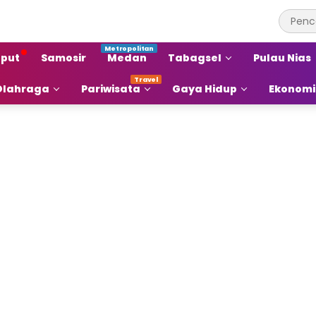
put
Samosir
Medan
Tabagsel
Pulau Nias
Olahraga
Pariwisata
Gaya Hidup
Ekonomi