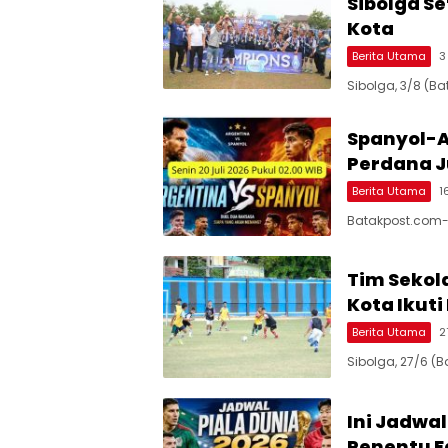
Sibolga Se
Kota
Berita Utama
3
Sibolga, 3/8 (Ba
Spanyol-A
Perdana J
Berita Utama
1
Batakpost.com-
Tim Sekol
Kota Ikuti
Berita Utama
2
Sibolga, 27/6 (
Ini Jadwal
Penentu F