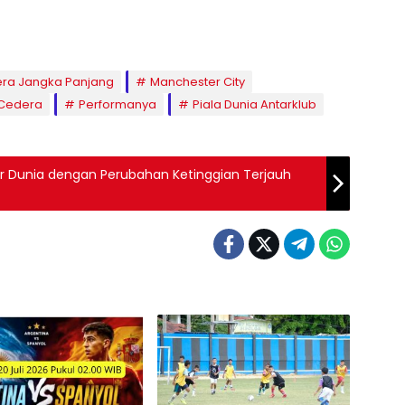
ra Jangka Panjang
Manchester City
 Cedera
Performanya
Piala Dunia Antarklub
or Dunia dengan Perubahan Ketinggian Terjauh