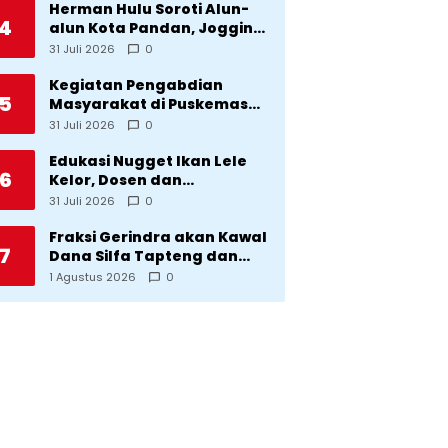
Herman Hulu Soroti Alun-
4
alun Kota Pandan, Jogging
Track, Lampu Jalan Lingkar
31 Juli 2026
0
Kota yang Tak Terurus
Kegiatan Pengabdian
5
Masyarakat di Puskemas
Sitadatada
31 Juli 2026
0
Edukasi Nugget Ikan Lele
6
Kelor, Dosen dan
Mahasiswa Dorong
31 Juli 2026
0
Pencegahan Stunting di
Desa Silangkitang
Fraksi Gerindra akan Kawal
7
Kecamatan Pahae Jae
Dana Silfa Tapteng dan
TKD Rp298 Miliar: Jangan
1 Agustus 2026
0
Sampai Pekerjaan Pusat
dan Provinsi Diklaim
Kerjaan Tapteng