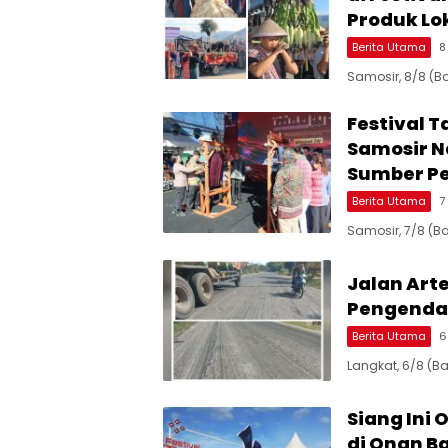
Produk Lo
Berita Utama
8
Samosir, 8/8 (B
Festival 
Samosir N
Sumber P
Berita Utama
7
Samosir, 7/8 (B
Jalan Art
Pengenda
Berita Utama
6
Langkat, 6/8 (B
Siang Ini 
di Onan B