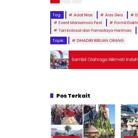
Tag:
Adat Nias
Anis Gea
D
Event Maniamolo Fest
Formil Dakh
Tari kolosal dan Famadaya Harimao
Topik:
DIHADIRI RIBUAN ORANG
Sambil Olahraga Nikmati Inda
Pos Terkait