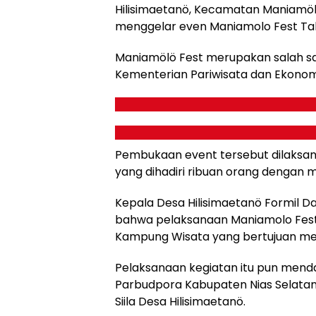
Hilisimaetanö, Kecamatan Maniamöl
menggelar even Maniamolo Fest Tahu
Maniamölö Fest merupakan salah sa
Kementerian Pariwisata dan Ekonomi
Pembukaan event tersebut dilaksan
yang dihadiri ribuan orang dengan 
Kepala Desa Hilisimaetanö Formil 
bahwa pelaksanaan Maniamolo Fest 
Kampung Wisata yang bertujuan meng
Pelaksanaan kegiatan itu pun mend
Parbudpora Kabupaten Nias Selatan,
Siila Desa Hilisimaetanö.