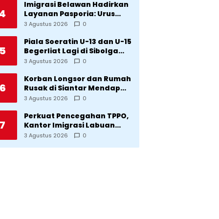
Imigrasi Belawan Hadirkan
4
Layanan Pasporia: Urus
Paspor di Hari Libur
3 Agustus 2026
0
Piala Soeratin U-13 dan U-15
5
Begerliat Lagi di Sibolga
Setelah Stadion Horas
3 Agustus 2026
0
Direvitalisasi Wali Kota
Korban Longsor dan Rumah
6
Rusak di Siantar Mendapat
Bantuan dari Pemko
3 Agustus 2026
0
Perkuat Pencegahan TPPO,
7
Kantor Imigrasi Labuan
Bajo Hibahkan Motor
3 Agustus 2026
0
Operasional ke Lima Desa
di Manggarai