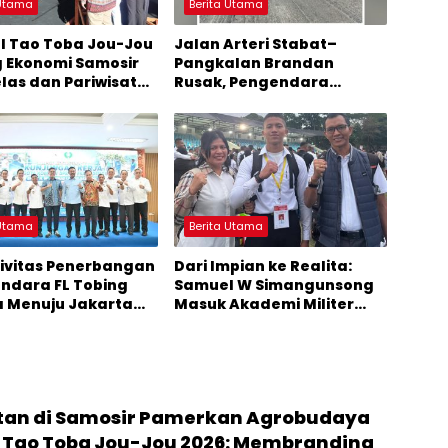
 Utama
Berita Utama
al Tao Toba Jou-Jou
Jalan Arteri Stabat–
 Ekonomi Samosir
Pangkalan Brandan
elas dan Pariwisata
Rusak, Pengendara
i Sumber
Terancam Celaka
mbuhan Ekonomi
 Utama
Berita Utama
ivitas Penerbangan
Dari Impian ke Realita:
andara FL Tobing
Samuel W Simangunsong
a Menuju Jakarta
Masuk Akademi Militer
erhatian Anggota
2026 Jalur Akselerasi
I Muhammad Lokot
ion
an di Samosir Pamerkan Agrobudaya
al Tao Toba Jou-Jou 2026: Membranding