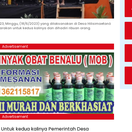
, Minggu, (18/6/2023) yang dilaksanakan di Desa Hilisimaetanö
rakan untuk kedua kalinya dan dihadiri ribuan orang.
Advertisement
Advertisement
- Untuk kedua kalinya Pemerintah Desa