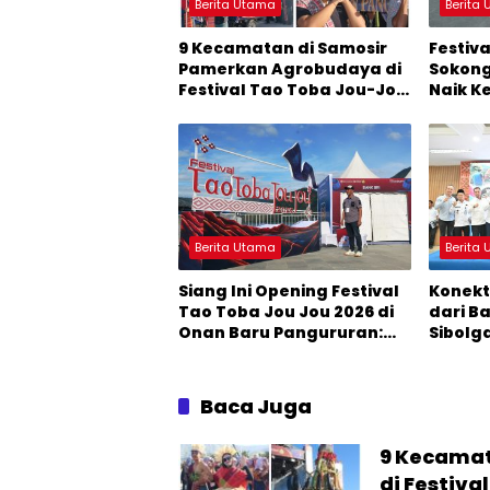
Berita Utama
Berita
9 Kecamatan di Samosir
Festiv
Pamerkan Agrobudaya di
Sokong
Festival Tao Toba Jou-Jou
Naik K
2026: Membranding
Menjad
Produk Lokal agar
Pertu
Terkenal
Baru
Berita Utama
Berita
Siang Ini Opening Festival
Konekt
Tao Toba Jou Jou 2026 di
dari B
Onan Baru Pangururan:
Sibolg
Malamnya Dihibur
Jadi P
Marsada Band
DPR R
Nasut
Baca Juga
9 Kecamat
di Festiv