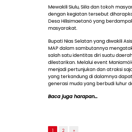
Mewakili Siulu, Siila dan tokoh m
dengan kegiatan tersebut diharapk
Desa Hilisimaetanö yang berdampak
masyarakat.
Bupati Nias Selatan yang diwakili As
MAP dalam sambutannya mengataka
salah satu identitas diri suatu daer
dilestarikan. Melalui event Maniamö
menjadi pertunjukan dan atraksi saj
yang terkandung di dalamnya dapat 
generasi muda yang berbudi luhur d
Baca juga harapan…
1
2
»