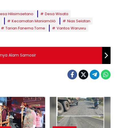
esa Hilisimaetano
Desa Wisata
i
Kecamatan Maniamölö
Nias Selatan
Tarian Fanema Tome
Vantos Waruwu
hnya Alam Samosir