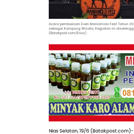
Acara pembukaan Even Maniamolo Fest Tahun 2023
sebagai Kampung Wisata. Kegiatan ini diselengga
(Batakpost.com/Erius)
Nias Selatan, 19/6 (Batakpost.com)