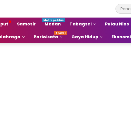
put
Samosir
Medan
Tabagsel
Pulau Nias
Olahraga
Pariwisata
Gaya Hidup
Ekonomi