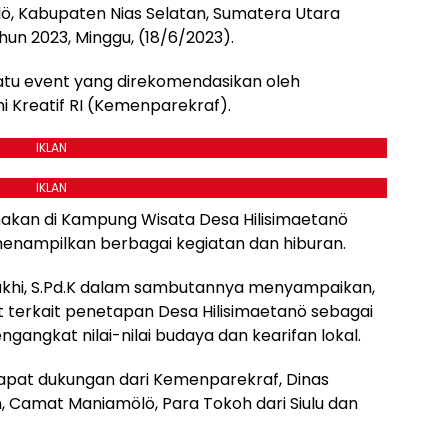
ö, Kabupaten Nias Selatan, Sumatera Utara
n 2023, Minggu, (18/6/2023).
tu event yang direkomendasikan oleh
 Kreatif RI (Kemenparekraf).
IKLAN
IKLAN
akan di Kampung Wisata Desa Hilisimaetanö
menampilkan berbagai kegiatan dan hiburan.
Dakhi, S.Pd.K dalam sambutannya menyampaikan,
terkait penetapan Desa Hilisimaetanö sebagai
angkat nilai-nilai budaya dan kearifan lokal.
apat dukungan dari Kemenparekraf, Dinas
 Camat Maniamölö, Para Tokoh dari Siulu dan