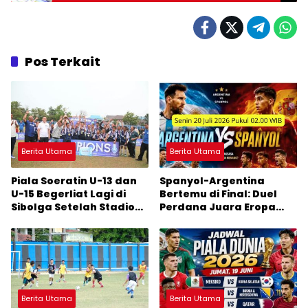
Pos Terkait
Berita Utama
Berita Utama
Piala Soeratin U-13 dan
Spanyol-Argentina
U-15 Begerliat Lagi di
Bertemu di Final: Duel
Sibolga Setelah Stadion
Perdana Juara Eropa
Horas Direvitalisasi Wali
dan Juara Dunia
Kota
Berita Utama
Berita Utama