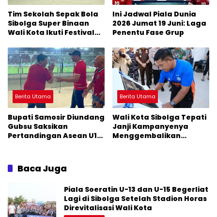
Tim Sekolah Sepak Bola
Ini Jadwal Piala Dunia
Sibolga Super Binaan
2026 Jumat 19 Juni: Laga
Wali Kota Ikuti Festival
Penentu Fase Grup
Sepak Bola 2026 Piala
Presiden
Berita Utama
Berita Utama
Bupati Samosir Diundang
Wali Kota Sibolga Tepati
Gubsu Saksikan
Janji Kampanyenya
Pertandingan Asean U19
Menggembalikan
Boys’ Bank Sumut
Kejayaan Stadion Horas
Championship 2026
Baca Juga
Piala Soeratin U-13 dan U-15 Begerliat
Lagi di Sibolga Setelah Stadion Horas
Direvitalisasi Wali Kota