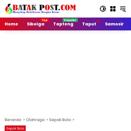
Langsung
ke
konten
Home
Sibolga
Tapteng
Taput
Samosir
Beranda
Olahraga
Sepak Bola
Sepak Bola