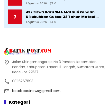
Diproritaskan Mahasiswa Korban
1 Agustus 2026
0
Bencana
432 Siswa Baru SMA Matauli Pandan
7
Dikukuhkan Gubsu: 32 Tahun Matauli
Cetak SDM Unggul
1 Agustus 2026
0
Jalan Sisingamangaraja No 3 Pandan, Kecamatan
Pandan, Kabupaten Tapanuli Tengah, Sumatera Utara,
Kode Pos 22537
08116267893
batak.postnews@gmail.com
Kategori