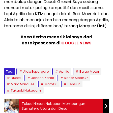
membalap dengan Ducati Gresini. Saya sedang
mencari motor paling kompetitif dan masih sama,
tapi Aprilia dan KTM sangat dekat. Baik Maverick dan
Aleix telah menunjukkan bisa menang dengan Aprilia,
terutama di sini, di Barcelona,” terang Marquez.(
int
)
Baca Berita menarik lainnya dari
Batakpost.com di
GOOGLE NEWS
Tag:
Aleix Espargaro
Aprilia
Balap Motor
Ducati
Johann Zarco
Karier MotoGP
Marc Marquez
MotoGP
Pensiun
Takaaki Nakagami
Tekad Nikson Nababan Membangun
Sumatera Utara dari Desa