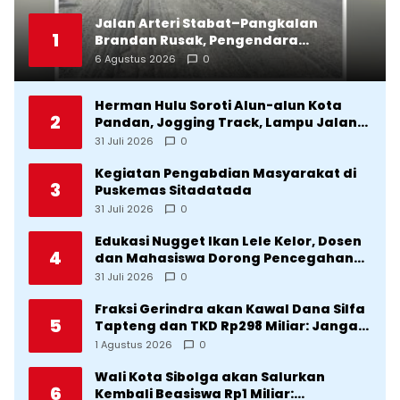
Jalan Arteri Stabat–Pangkalan
1
Brandan Rusak, Pengendara
Terancam Celaka
6 Agustus 2026
0
Herman Hulu Soroti Alun-alun Kota
2
Pandan, Jogging Track, Lampu Jalan
Lingkar Kota yang Tak Terurus
31 Juli 2026
0
Kegiatan Pengabdian Masyarakat di
3
Puskemas Sitadatada
31 Juli 2026
0
Edukasi Nugget Ikan Lele Kelor, Dosen
4
dan Mahasiswa Dorong Pencegahan
Stunting di Desa Silangkitang
31 Juli 2026
0
Kecamatan Pahae Jae
Fraksi Gerindra akan Kawal Dana Silfa
5
Tapteng dan TKD Rp298 Miliar: Jangan
Sampai Pekerjaan Pusat dan Provinsi
1 Agustus 2026
0
Diklaim Kerjaan Tapteng
Wali Kota Sibolga akan Salurkan
6
Kembali Beasiswa Rp1 Miliar: