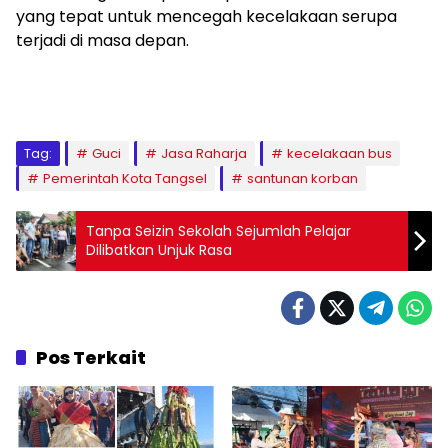
yang tepat untuk mencegah kecelakaan serupa
terjadi di masa depan.
Tag:
Guci
Jasa Raharja
kecelakaan bus
Pemerintah Kota Tangsel
santunan korban
Tanpa Seizin Sekolah Sejumlah Pelajar
Dilibatkan Unjuk Rasa
Pos Terkait