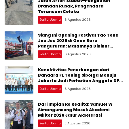
Jalan Arteri Stabat–Pangkalan
Brandan Rusak, Pengendara
Terancam Celaka
Berita Utama
6 Agustus 2026
Siang Ini Opening Festival Tao Toba
Jou Jou 2026 di Onan Baru
Pangururan: Malamnya Dihibur
Marsada Band
Berita Utama
6 Agustus 2026
Konektivitas Penerbangan dari
Bandara FL Tobing Sibolga Menuju
Jakarta Jadi Perhatian Anggota DPR
RI Muhammad Lokot Nasution
Berita Utama
6 Agustus 2026
Dari Impian ke Realita: Samuel W
Simangunsong Masuk Akademi
Militer 2026 Jalur Akselerasi
Berita Utama
5 Agustus 2026