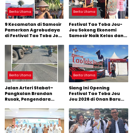
Berita Utama
Berita Utama
9 Kecamatan di Samosir
Festival Tao Toba Jou-
Pamerkan Agrobudaya
Jou Sokong Ekonomi
di Festival Tao Toba Jou-
Samosir Naik Kelas dan
Jou 2026: Membranding
Pariwisata Menjadi
Produk Lokal agar
Sumber Pertumbuhan
Terkenal
Ekonomi Baru
Berita Utama
Berita Utama
Jalan Arteri Stabat–
Siang Ini Opening
Pangkalan Brandan
Festival Tao Toba Jou
Rusak, Pengendara
Jou 2026 di Onan Baru
Terancam Celaka
Pangururan: Malamnya
Dihibur Marsada Band