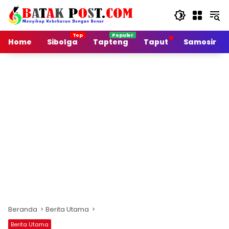
Langsung
ke
konten
Home
Sibolga
Tapteng
Taput
Samosir
Beranda
Berita Utama
Berita Utama