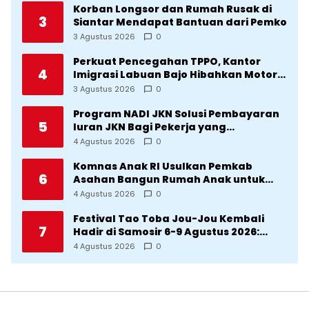
Korban Longsor dan Rumah Rusak di
3
Siantar Mendapat Bantuan dari Pemko
3 Agustus 2026
0
Perkuat Pencegahan TPPO, Kantor
4
Imigrasi Labuan Bajo Hibahkan Motor
Operasional ke Lima Desa di
3 Agustus 2026
0
Manggarai
Program NADI JKN Solusi Pembayaran
5
Iuran JKN Bagi Pekerja yang
Penghasilannya Tidak Tetap
4 Agustus 2026
0
Komnas Anak RI Usulkan Pemkab
6
Asahan Bangun Rumah Anak untuk
Korban Kekerasan
4 Agustus 2026
0
Festival Tao Toba Jou-Jou Kembali
7
Hadir di Samosir 6-9 Agustus 2026:
Datang Saksikan Kemeriahan dan Raih
4 Agustus 2026
0
Peluangnya