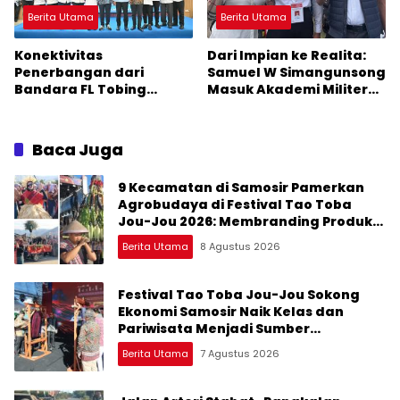
Berita Utama
Berita Utama
Konektivitas
Dari Impian ke Realita:
Penerbangan dari
Samuel W Simangunsong
Bandara FL Tobing
Masuk Akademi Militer
Sibolga Menuju Jakarta
2026 Jalur Akselerasi
Jadi Perhatian Anggota
DPR RI Muhammad Lokot
Baca Juga
Nasution
9 Kecamatan di Samosir Pamerkan
Agrobudaya di Festival Tao Toba
Jou-Jou 2026: Membranding Produk
Lokal agar Terkenal
Berita Utama
8 Agustus 2026
Festival Tao Toba Jou-Jou Sokong
Ekonomi Samosir Naik Kelas dan
Pariwisata Menjadi Sumber
Pertumbuhan Ekonomi Baru
Berita Utama
7 Agustus 2026