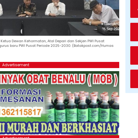
etua Dewan Kehormatan, Atal Depari dan Sekjen PWI Pusat
us baru PWI Pusat Periode 2025-2030. (Batakpost.com/Humas
Advertisement