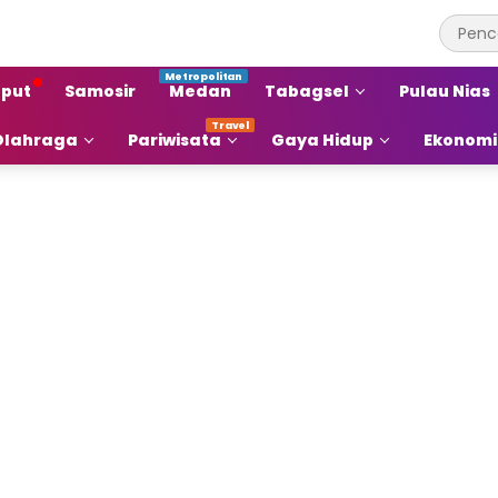
put
Samosir
Medan
Tabagsel
Pulau Nias
Olahraga
Pariwisata
Gaya Hidup
Ekonomi