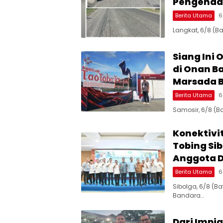
Pengenda
Berita Utama
6
Langkat, 6/8 (B
Siang Ini 
di Onan B
Marsada 
Berita Utama
6
Samosir, 6/8 (B
Konektivi
Tobing Si
Anggota 
Berita Utama
6
Sibolga, 6/8 (B
Bandara…
Dari Impi