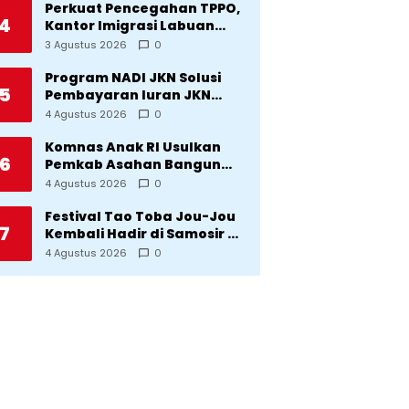
Perkuat Pencegahan TPPO,
4
Kantor Imigrasi Labuan
Bajo Hibahkan Motor
3 Agustus 2026
0
Operasional ke Lima Desa
di Manggarai
Program NADI JKN Solusi
5
Pembayaran Iuran JKN
Bagi Pekerja yang
4 Agustus 2026
0
Penghasilannya Tidak
Tetap
Komnas Anak RI Usulkan
6
Pemkab Asahan Bangun
Rumah Anak untuk Korban
4 Agustus 2026
0
Kekerasan
Festival Tao Toba Jou-Jou
7
Kembali Hadir di Samosir 6-
9 Agustus 2026: Datang
4 Agustus 2026
0
Saksikan Kemeriahan dan
Raih Peluangnya