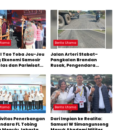
 Utama
Berita Utama
al Tao Toba Jou-Jou
Jalan Arteri Stabat–
 Ekonomi Samosir
Pangkalan Brandan
elas dan Pariwisata
Rusak, Pengendara
i Sumber
Terancam Celaka
mbuhan Ekonomi
 Utama
Berita Utama
ivitas Penerbangan
Dari Impian ke Realita:
andara FL Tobing
Samuel W Simangunsong
a Menuju Jakarta
Masuk Akademi Militer