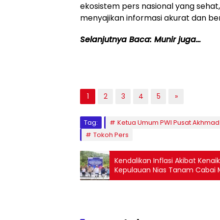
ekosistem pers nasional yang seh
menyajikan informasi akurat dan ben
Selanjutnya Baca: Munir juga…
1
2
3
4
5
»
Tag:
Ketua Umum PWI Pusat Akhmad 
Tokoh Pers
Kendalikan Inflasi Akibat Kena
Kepulauan Nias Tanam Cabai 