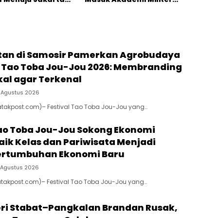
erhatian Anggota
2026 Jalur Akselerasi
I Muhammad Lokot
ion
an di Samosir Pamerkan Agrobudaya
al Tao Toba Jou-Jou 2026: Membranding
kal agar Terkenal
 Agustus 2026
atakpost.com)– Festival Tao Toba Jou-Jou yang…
Tao Toba Jou-Jou Sokong Ekonomi
aik Kelas dan Pariwisata Menjadi
ertumbuhan Ekonomi Baru
 Agustus 2026
atakpost.com)– Festival Tao Toba Jou-Jou yang…
eri Stabat–Pangkalan Brandan Rusak,