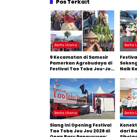
Pos Terkait
Berita Utama
Berita
9 Kecamatan di Samosir
Festiv
Pamerkan Agrobudaya di
Sokong
Festival Tao Toba Jou-Jou
Naik K
2026: Membranding
Menjad
Produk Lokal agar
Pertu
Terkenal
Baru
Berita Utama
Berita
Siang Ini Opening Festival
Konekt
Tao Toba Jou Jou 2026 di
dari B
Onan Baru Pangururan:
Sibolg