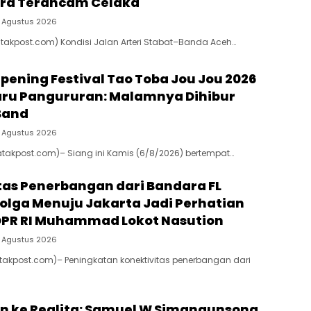
ra Terancam Celaka
 Agustus 2026
atakpost.com) Kondisi Jalan Arteri Stabat–Banda Aceh…
Opening Festival Tao Toba Jou Jou 2026
aru Pangururan: Malamnya Dihibur
Band
 Agustus 2026
atakpost.com)– Siang ini Kamis (6/8/2026) bertempat…
tas Penerbangan dari Bandara FL
bolga Menuju Jakarta Jadi Perhatian
DPR RI Muhammad Lokot Nasution
 Agustus 2026
atakpost.com)– Peningkatan konektivitas penerbangan dari
an ke Realita: Samuel W Simangunsong