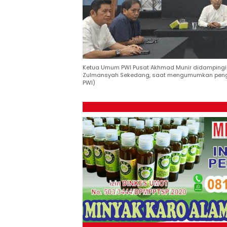
Ketua Umum PWI Pusat Akhmad Munir didampingi K
Zulmansyah Sekedang, saat mengumumkan pengur
PWI)