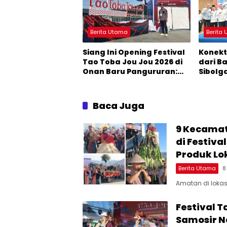
Berita Utama
Berita
Siang Ini Opening Festival
Konekt
Tao Toba Jou Jou 2026 di
dari B
Onan Baru Pangururan:
Sibolg
Malamnya Dihibur
Jadi P
Marsada Band
DPR R
Nasut
Baca Juga
9 Kecamat
di Festiv
Produk Lo
Berita Utama
8
Amatan di lokasi
Festival 
Samosir N