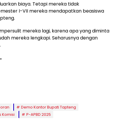
uarkan biaya. Tetapi mereka tidak
semester I-VII mereka mendapatkan beasiswa
apteng.
persulit mereka lagi, karena apa yang diminta
udah mereka lengkapi. Seharusnya dengan
.
…
horan
Demo Kantor Bupati Tapteng
s Komisi
P-APBD 2025