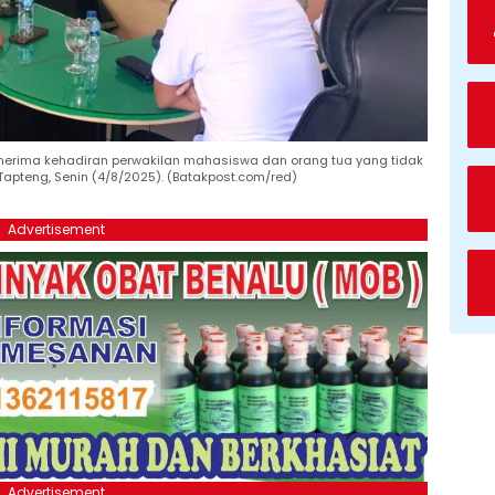
enerima kehadiran perwakilan mahasiswa dan orang tua yang tidak
apteng, Senin (4/8/2025). (Batakpost.com/red)
Advertisement
Advertisement