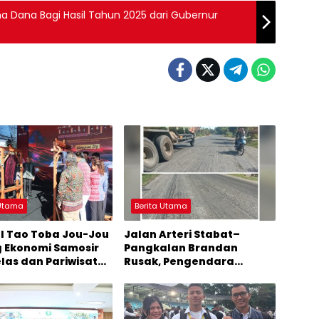
a Dana Bagi Hasil Tahun 2025 dari Gubernur
 Utama
Berita Utama
al Tao Toba Jou-Jou
Jalan Arteri Stabat–
 Ekonomi Samosir
Pangkalan Brandan
elas dan Pariwisata
Rusak, Pengendara
i Sumber
Terancam Celaka
mbuhan Ekonomi