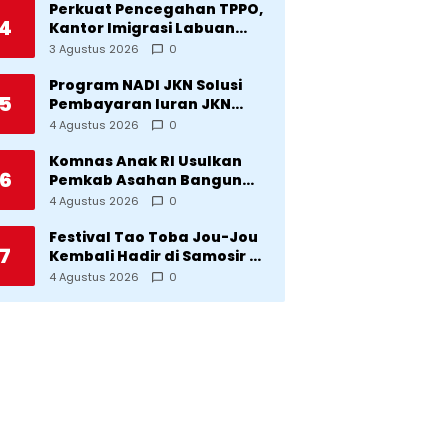
Perkuat Pencegahan TPPO,
4
Kantor Imigrasi Labuan
Bajo Hibahkan Motor
3 Agustus 2026
0
Operasional ke Lima Desa
di Manggarai
Program NADI JKN Solusi
5
Pembayaran Iuran JKN
Bagi Pekerja yang
4 Agustus 2026
0
Penghasilannya Tidak
Tetap
Komnas Anak RI Usulkan
6
Pemkab Asahan Bangun
Rumah Anak untuk Korban
4 Agustus 2026
0
Kekerasan
Festival Tao Toba Jou-Jou
7
Kembali Hadir di Samosir 6-
9 Agustus 2026: Datang
4 Agustus 2026
0
Saksikan Kemeriahan dan
Raih Peluangnya