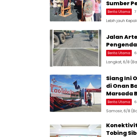
Sumber P
Berita Utama
7
Lebih jauh Kepa
Jalan Art
Pengenda
Berita Utama
6
Langkat, 6/8 (B
Siang Ini 
di Onan B
Marsada 
Berita Utama
6
Samosir, 6/8 (B
Konektivi
Tobing Si