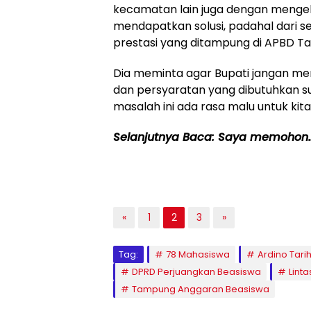
kecamatan lain juga dengan mengel
mendapatkan solusi, padahal dari 
prestasi yang ditampung di APBD T
Dia meminta agar Bupati jangan mem
dan persyaratan yang dibutuhkan s
masalah ini ada rasa malu untuk kita
Selanjutnya Baca: Saya memohon
«
1
2
3
»
Tag:
78 Mahasiswa
Ardino Tari
DPRD Perjuangkan Beasiswa
Linta
Tampung Anggaran Beasiswa