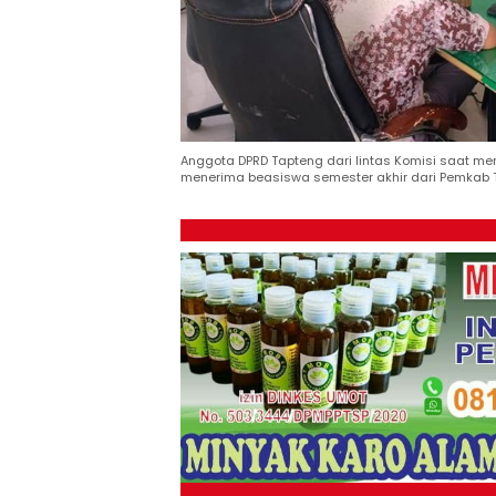
Anggota DPRD Tapteng dari lintas Komisi saat m
menerima beasiswa semester akhir dari Pemkab T