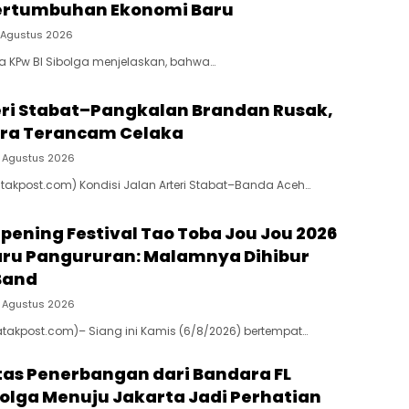
ertumbuhan Ekonomi Baru
 Agustus 2026
la KPw BI Sibolga menjelaskan, bahwa…
eri Stabat–Pangkalan Brandan Rusak,
ra Terancam Celaka
 Agustus 2026
atakpost.com) Kondisi Jalan Arteri Stabat–Banda Aceh…
Opening Festival Tao Toba Jou Jou 2026
aru Pangururan: Malamnya Dihibur
Band
 Agustus 2026
atakpost.com)– Siang ini Kamis (6/8/2026) bertempat…
tas Penerbangan dari Bandara FL
bolga Menuju Jakarta Jadi Perhatian