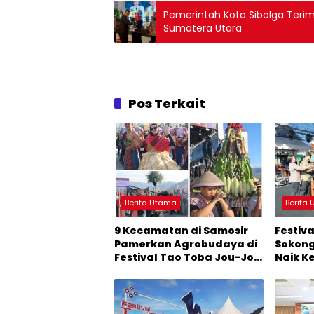
Pemerintah Kota Sibolga Terim
Sumatera Utara
Pos Terkait
Berita Utama
Berita
9 Kecamatan di Samosir
Festiv
Pamerkan Agrobudaya di
Sokong
Festival Tao Toba Jou-Jou
Naik K
2026: Membranding
Menjad
Produk Lokal agar
Pertu
Terkenal
Baru