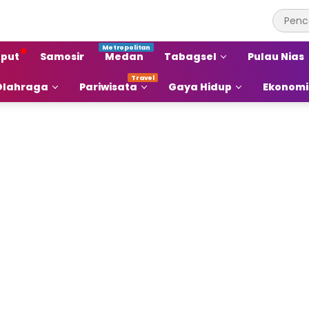
put
Samosir
Medan
Tabagsel
Pulau Nias
Olahraga
Pariwisata
Gaya Hidup
Ekonomi