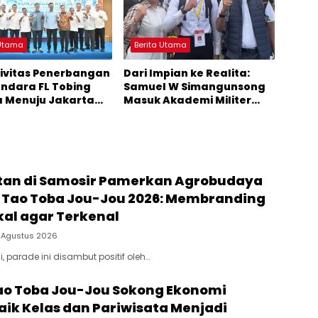
 Utama
Berita Utama
ivitas Penerbangan
Dari Impian ke Realita:
andara FL Tobing
Samuel W Simangunsong
a Menuju Jakarta
Masuk Akademi Militer
erhatian Anggota
2026 Jalur Akselerasi
I Muhammad Lokot
ion
an di Samosir Pamerkan Agrobudaya
al Tao Toba Jou-Jou 2026: Membranding
kal agar Terkenal
 Agustus 2026
, parade ini disambut positif oleh…
Tao Toba Jou-Jou Sokong Ekonomi
aik Kelas dan Pariwisata Menjadi