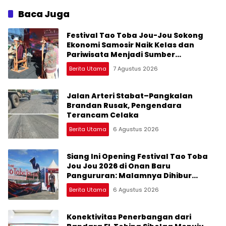
Peluangnya
Baca Juga
Festival Tao Toba Jou-Jou Sokong
Ekonomi Samosir Naik Kelas dan
Pariwisata Menjadi Sumber
Pertumbuhan Ekonomi Baru
Berita Utama
7 Agustus 2026
Jalan Arteri Stabat–Pangkalan
Brandan Rusak, Pengendara
Terancam Celaka
Berita Utama
6 Agustus 2026
Siang Ini Opening Festival Tao Toba
Jou Jou 2026 di Onan Baru
Pangururan: Malamnya Dihibur
Marsada Band
Berita Utama
6 Agustus 2026
Konektivitas Penerbangan dari