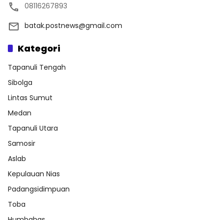
08116267893
batak.postnews@gmail.com
Kategori
Tapanuli Tengah
Sibolga
Lintas Sumut
Medan
Tapanuli Utara
Samosir
Aslab
Kepulauan Nias
Padangsidimpuan
Toba
Humbahas