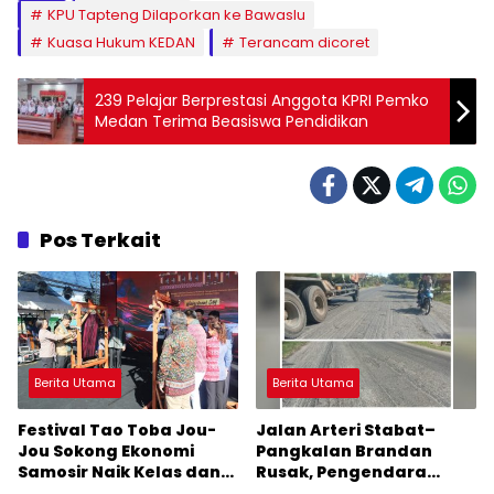
KPU Tapteng Dilaporkan ke Bawaslu
Kuasa Hukum KEDAN
Terancam dicoret
239 Pelajar Berprestasi Anggota KPRI Pemko
Medan Terima Beasiswa Pendidikan
Pos Terkait
Berita Utama
Berita Utama
Festival Tao Toba Jou-
Jalan Arteri Stabat–
Jou Sokong Ekonomi
Pangkalan Brandan
Samosir Naik Kelas dan
Rusak, Pengendara
Pariwisata Menjadi
Terancam Celaka