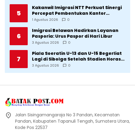
Kakanwil Imigrasi NTT Perkuat Sinergi
5
Percepat Pembentukan Kantor
Imigrasi Sumba Timur
1 Agustus 2026
0
Imigrasi Belawan Hadirkan Layanan
6
Pasporia: Urus Paspor di Hari Libur
3 Agustus 2026
0
Piala Soeratin U-13 dan U-15 Begerliat
7
Lagi di Sibolga Setelah Stadion Horas
Direvitalisasi Wali Kota
3 Agustus 2026
0
Jalan Sisingamangaraja No 3 Pandan, Kecamatan
Pandan, Kabupaten Tapanuli Tengah, Sumatera Utara,
Kode Pos 22537