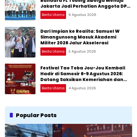
Bandara FL Tobing Sibolga Menuju
Jakarta Jadi Perhatian Anggota DPR
RI Muhammad Lokot Nasution
Berita Utama
6 Agustus 2026
Dari Impian ke Realita: Samuel W
Simangunsong Masuk Akademi
Militer 2026 Jalur Akselerasi
Berita Utama
5 Agustus 2026
Festival Tao Toba Jou-Jou Kembali
Hadir di Samosir 6-9 Agustus 2026:
Datang Saksikan Kemeriahan dan
Raih Peluangnya
Berita Utama
4 Agustus 2026
Popular Posts