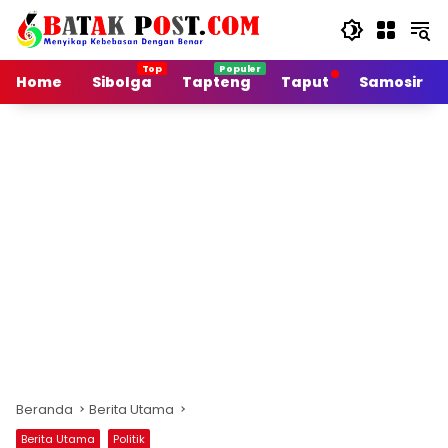
Langsung
ke
konten
Home
Sibolga
Tapteng
Taput
Samosir
Beranda
Berita Utama
Berita Utama
Politik