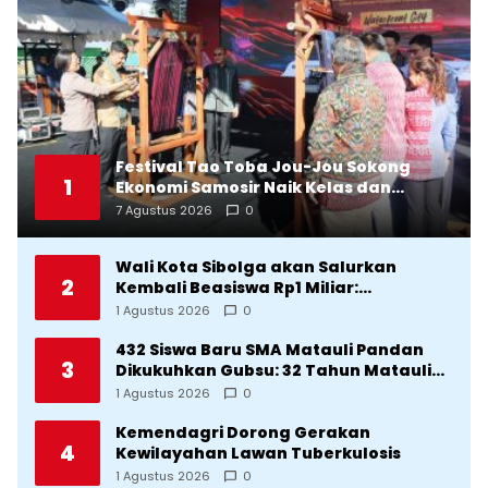
Festival Tao Toba Jou-Jou Sokong
1
Ekonomi Samosir Naik Kelas dan
Pariwisata Menjadi Sumber
7 Agustus 2026
0
Pertumbuhan Ekonomi Baru
Wali Kota Sibolga akan Salurkan
2
Kembali Beasiswa Rp1 Miliar:
Diproritaskan Mahasiswa Korban
1 Agustus 2026
0
Bencana
432 Siswa Baru SMA Matauli Pandan
3
Dikukuhkan Gubsu: 32 Tahun Matauli
Cetak SDM Unggul
1 Agustus 2026
0
Kemendagri Dorong Gerakan
4
Kewilayahan Lawan Tuberkulosis
1 Agustus 2026
0