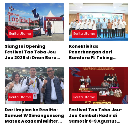
Sumber Pertumbuhan
Ekonomi Baru
Berita Utama
Berita Utama
Siang Ini Opening
Konektivitas
Festival Tao Toba Jou
Penerbangan dari
Jou 2026 di Onan Baru
Bandara FL Tobing
Pangururan: Malamnya
Sibolga Menuju Jakarta
Dihibur Marsada Band
Jadi Perhatian Anggota
DPR RI Muhammad Lokot
Nasution
Berita Utama
Berita Utama
Dari Impian ke Realita:
Festival Tao Toba Jou-
Samuel W Simangunsong
Jou Kembali Hadir di
Masuk Akademi Militer
Samosir 6-9 Agustus
2026 Jalur Akselerasi
2026: Datang Saksikan
Kemeriahan dan Raih