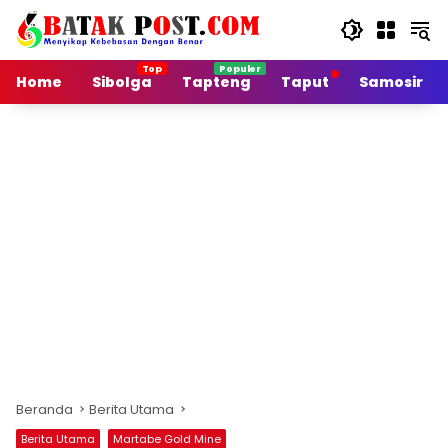
Langsung
ke
konten
Home
Sibolga
Tapteng
Taput
Samosir
Beranda
Berita Utama
Berita Utama
Martabe Gold Mine