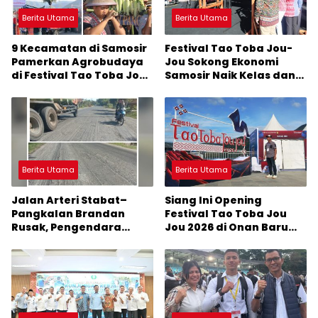
Berita Utama
Berita Utama
9 Kecamatan di Samosir
Festival Tao Toba Jou-
Pamerkan Agrobudaya
Jou Sokong Ekonomi
di Festival Tao Toba Jou-
Samosir Naik Kelas dan
Jou 2026: Membranding
Pariwisata Menjadi
Produk Lokal agar
Sumber Pertumbuhan
Terkenal
Ekonomi Baru
Berita Utama
Berita Utama
Jalan Arteri Stabat–
Siang Ini Opening
Pangkalan Brandan
Festival Tao Toba Jou
Rusak, Pengendara
Jou 2026 di Onan Baru
Terancam Celaka
Pangururan: Malamnya
Dihibur Marsada Band