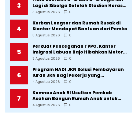
3
Lagi di Sibolga Setelah Stadion Horas
Direvitalisasi Wali Kota
3 Agustus 2026
0
Korban Longsor dan Rumah Rusak di
4
Siantar Mendapat Bantuan dari Pemko
3 Agustus 2026
0
Perkuat Pencegahan TPPO, Kantor
5
Imigrasi Labuan Bajo Hibahkan Motor
Operasional ke Lima Desa di
3 Agustus 2026
0
Manggarai
Program NADI JKN Solusi Pembayaran
6
Iuran JKN Bagi Pekerja yang
Penghasilannya Tidak Tetap
4 Agustus 2026
0
Komnas Anak RI Usulkan Pemkab
7
Asahan Bangun Rumah Anak untuk
Korban Kekerasan
4 Agustus 2026
0