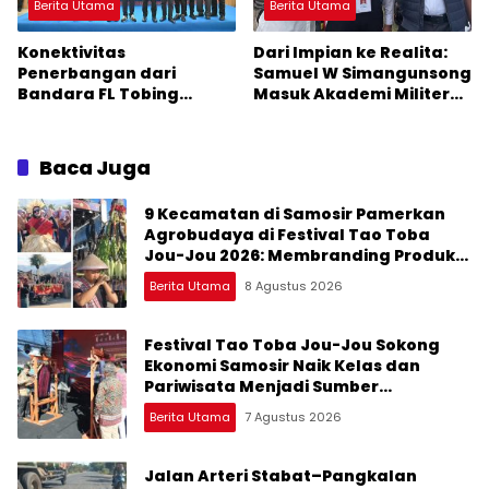
Berita Utama
Berita Utama
Konektivitas
Dari Impian ke Realita:
Penerbangan dari
Samuel W Simangunsong
Bandara FL Tobing
Masuk Akademi Militer
Sibolga Menuju Jakarta
2026 Jalur Akselerasi
Jadi Perhatian Anggota
DPR RI Muhammad Lokot
Baca Juga
Nasution
9 Kecamatan di Samosir Pamerkan
Agrobudaya di Festival Tao Toba
Jou-Jou 2026: Membranding Produk
Lokal agar Terkenal
Berita Utama
8 Agustus 2026
Festival Tao Toba Jou-Jou Sokong
Ekonomi Samosir Naik Kelas dan
Pariwisata Menjadi Sumber
Pertumbuhan Ekonomi Baru
Berita Utama
7 Agustus 2026
Jalan Arteri Stabat–Pangkalan