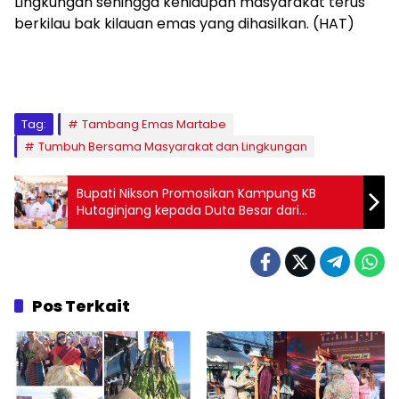
Lingkungan sehingga kehidupan masyarakat terus
berkilau bak kilauan emas yang dihasilkan. (HAT)
Tag:
Tambang Emas Martabe
Tumbuh Bersama Masyarakat dan Lingkungan
Bupati Nikson Promosikan Kampung KB
Hutaginjang kepada Duta Besar dari
Berbagai Negara
Pos Terkait