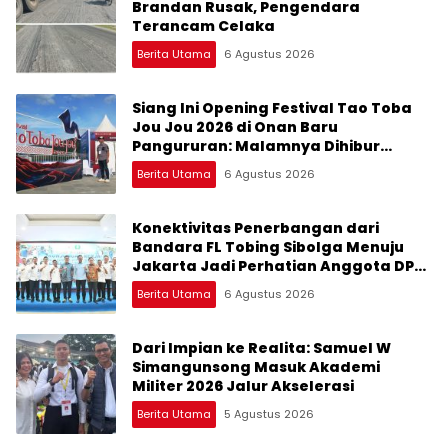
Brandan Rusak, Pengendara
Terancam Celaka
Berita Utama
6 Agustus 2026
Siang Ini Opening Festival Tao Toba
Jou Jou 2026 di Onan Baru
Pangururan: Malamnya Dihibur
Marsada Band
Berita Utama
6 Agustus 2026
Konektivitas Penerbangan dari
Bandara FL Tobing Sibolga Menuju
Jakarta Jadi Perhatian Anggota DPR
RI Muhammad Lokot Nasution
Berita Utama
6 Agustus 2026
Dari Impian ke Realita: Samuel W
Simangunsong Masuk Akademi
Militer 2026 Jalur Akselerasi
Berita Utama
5 Agustus 2026