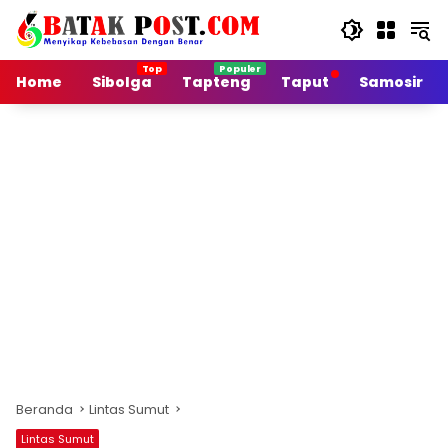
Langsung
ke
konten
Home
Sibolga
Tapteng
Taput
Samosir
Beranda
Lintas Sumut
Lintas Sumut