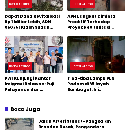
Berita Utama
Berita Utama
Dapat Dana Revitalisasi
APH Langkat Diminta
Rp 1 Miliar Lebih, SDN
Proaktif Terhadap
050751 Klaim Sudah
Proyek Revitalisasi
Mengerjakan Sesuai
Sekolah
Arahan Perencana
Berita Utama
Berita Utama
PWI Kunjungi Kantor
Tiba-tiba Lampu PLN
Imigrasi Belawan: Puji
Padam di Wilayah
Pelayanan dan
Sumbagut, Ini
Kebersihan Fasilitas
Penyebabnya
Baca Juga
Jalan Arteri Stabat–Pangkalan
Brandan Rusak, Pengendara