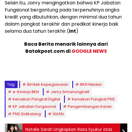
Selain itu, Janry mengingatkan bahwa KP Jabatan
Fungsional bergantung pada terpenuhinya angka
kredit yang dibutuhkan, dengan minimal dua tahun
dalam pangkat terakhir dan predikat kinerja baik
selama dua tahun terakhir.(
int
)
Baca Berita menarik lainnya dari
Batakpost.com di
GOOGLE NEWS
Tag:
Bimtek Kepegawaian
BKN Medan
e-Kinerja BKN
Janry Simanungkalit
Kenaikan Pangkat Digital
Kenaikan Pangkat PNS
KP Jabatan Fungsional
Pengembangan Karier
PNS Sidikalang
SIASN
Natalie Sarah Ungkapkan Rasa Syukur atas