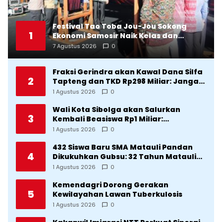
Festival Tao Toba Jou-Jou Sokong
1
Ekonomi Samosir Naik Kelas dan
Pariwisata Menjadi Sumber
7 Agustus 2026
0
Pertumbuhan Ekonomi Baru
Fraksi Gerindra akan Kawal Dana Silfa
2
Tapteng dan TKD Rp298 Miliar: Jangan
Sampai Pekerjaan Pusat dan Provinsi
1 Agustus 2026
0
Diklaim Kerjaan Tapteng
Wali Kota Sibolga akan Salurkan
3
Kembali Beasiswa Rp1 Miliar:
Diproritaskan Mahasiswa Korban
1 Agustus 2026
0
Bencana
432 Siswa Baru SMA Matauli Pandan
4
Dikukuhkan Gubsu: 32 Tahun Matauli
Cetak SDM Unggul
1 Agustus 2026
0
Kemendagri Dorong Gerakan
5
Kewilayahan Lawan Tuberkulosis
1 Agustus 2026
0