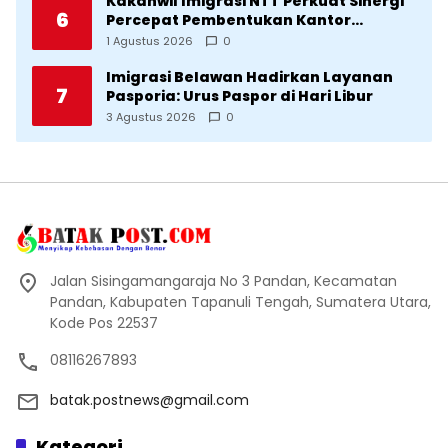
Kakanwil Imigrasi NTT Perkuat Sinergi
6
Percepat Pembentukan Kantor
Imigrasi Sumba Timur
1 Agustus 2026
0
Imigrasi Belawan Hadirkan Layanan
7
Pasporia: Urus Paspor di Hari Libur
3 Agustus 2026
0
Jalan Sisingamangaraja No 3 Pandan, Kecamatan
Pandan, Kabupaten Tapanuli Tengah, Sumatera Utara,
Kode Pos 22537
08116267893
batak.postnews@gmail.com
Kategori