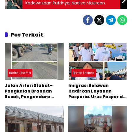
Kedewasaan Putrinya, Nadiva Maureen
Pos Terkait
Berita Utama
Berita Utama
Jalan Arteri Stabat–
Imigrasi Belawan
Pangkalan Brandan
Hadirkan Layanan
Rusak, Pengendara
Pasporia: Urus Paspor di
Terancam Celaka
Hari Libur