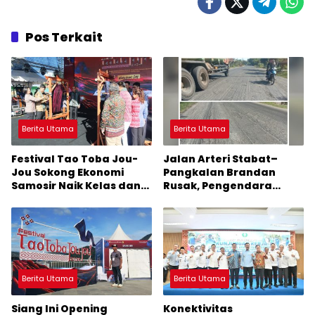
Pos Terkait
Berita Utama
Berita Utama
Festival Tao Toba Jou-
Jalan Arteri Stabat–
Jou Sokong Ekonomi
Pangkalan Brandan
Samosir Naik Kelas dan
Rusak, Pengendara
Pariwisata Menjadi
Terancam Celaka
Sumber Pertumbuhan
Ekonomi Baru
Berita Utama
Berita Utama
Siang Ini Opening
Konektivitas