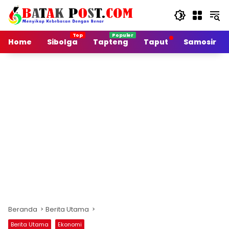
Langsung
ke
konten
Home
Sibolga
Tapteng
Taput
Samosir
Beranda
Berita Utama
Berita Utama
Ekonomi