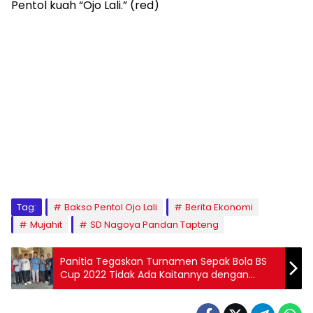
Pentol kuah “Ojo Lali.” (red)
Tag:
Bakso Pentol Ojo Lali
Berita Ekonomi
Mujahit
SD Nagoya Pandan Tapteng
Panitia Tegaskan Turnamen Sepak Bola BS
Cup 2022 Tidak Ada Kaitannya dengan
Politik