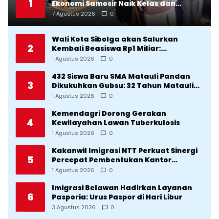
1
Ekonomi Samosir Naik Kelas dan
Pariwisata Menjadi Sumber
7 Agustus 2026
0
Pertumbuhan Ekonomi Baru
Wali Kota Sibolga akan Salurkan
2
Kembali Beasiswa Rp1 Miliar:
Diproritaskan Mahasiswa Korban
1 Agustus 2026
0
Bencana
432 Siswa Baru SMA Matauli Pandan
3
Dikukuhkan Gubsu: 32 Tahun Matauli
Cetak SDM Unggul
1 Agustus 2026
0
Kemendagri Dorong Gerakan
4
Kewilayahan Lawan Tuberkulosis
1 Agustus 2026
0
Kakanwil Imigrasi NTT Perkuat Sinergi
5
Percepat Pembentukan Kantor
Imigrasi Sumba Timur
1 Agustus 2026
0
Imigrasi Belawan Hadirkan Layanan
6
Pasporia: Urus Paspor di Hari Libur
3 Agustus 2026
0