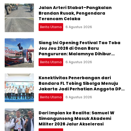
Jalan Arteri Stabat–Pangkalan
Brandan Rusak, Pengendara
Terancam Celaka
Berita Utama
6 Agustus 2026
Siang Ini Opening Festival Tao Toba
Jou Jou 2026 di Onan Baru
Pangururan: Malamnya Dihibur
Marsada Band
Berita Utama
6 Agustus 2026
Konektivitas Penerbangan dari
Bandara FL Tobing Sibolga Menuju
Jakarta Jadi Perhatian Anggota DPR
RI Muhammad Lokot Nasution
Berita Utama
6 Agustus 2026
Dari Impian ke Realita: Samuel W
Simangunsong Masuk Akademi
Militer 2026 Jalur Akselerasi