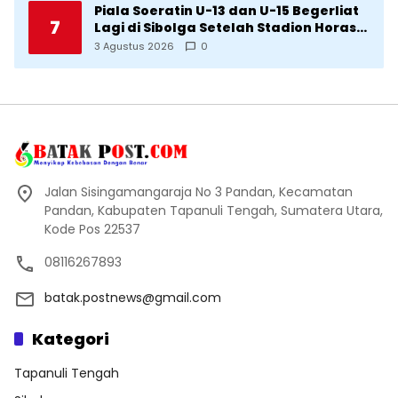
Piala Soeratin U-13 dan U-15 Begerliat
7
Lagi di Sibolga Setelah Stadion Horas
Direvitalisasi Wali Kota
3 Agustus 2026
0
Jalan Sisingamangaraja No 3 Pandan, Kecamatan
Pandan, Kabupaten Tapanuli Tengah, Sumatera Utara,
Kode Pos 22537
08116267893
batak.postnews@gmail.com
Kategori
Tapanuli Tengah