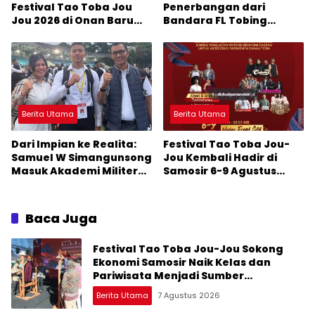
Festival Tao Toba Jou
Penerbangan dari
Jou 2026 di Onan Baru
Bandara FL Tobing
Pangururan: Malamnya
Sibolga Menuju Jakarta
Dihibur Marsada Band
Jadi Perhatian Anggota
DPR RI Muhammad Lokot
Nasution
Berita Utama
Berita Utama
Dari Impian ke Realita:
Festival Tao Toba Jou-
Samuel W Simangunsong
Jou Kembali Hadir di
Masuk Akademi Militer
Samosir 6-9 Agustus
2026 Jalur Akselerasi
2026: Datang Saksikan
Kemeriahan dan Raih
Peluangnya
Baca Juga
Festival Tao Toba Jou-Jou Sokong
Ekonomi Samosir Naik Kelas dan
Pariwisata Menjadi Sumber
Pertumbuhan Ekonomi Baru
Berita Utama
7 Agustus 2026