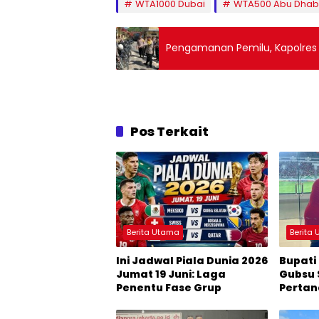
WTA1000 Dubai
WTA500 Abu Dhab
Pengamanan Pemilu, Kapolres 
Pos Terkait
Berita Utama
Berita
Ini Jadwal Piala Dunia 2026
Bupati
Jumat 19 Juni: Laga
Gubsu 
Penentu Fase Grup
Pertan
Boys’ 
Champi