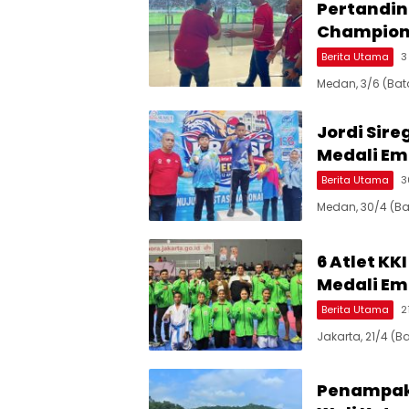
Pertandin
Champion
Berita Utama
3
Medan, 3/6 (Ba
Jordi Sire
Medali Em
Berita Utama
3
Medan, 30/4 (B
6 Atlet KK
Medali Em
Berita Utama
2
Jakarta, 21/4 (
Penampaka