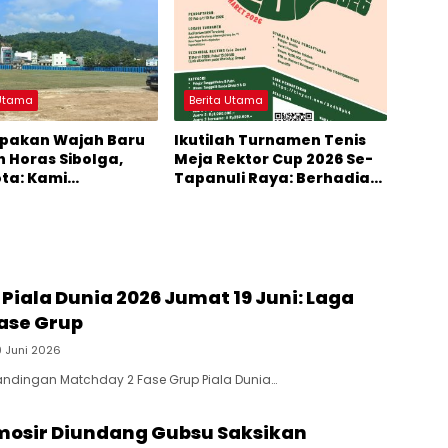
 Utama
Berita Utama
pakan Wajah Baru
Ikutilah Turnamen Tenis
n Horas Sibolga,
Meja Rektor Cup 2026 Se-
ota: Kami
Tapanuli Raya: Berhadiah
ikan Fungsi
Jutaan Rupiah
n Horas
 Piala Dunia 2026 Jumat 19 Juni: Laga
ase Grup
9 Juni 2026
andingan Matchday 2 Fase Grup Piala Dunia…
mosir Diundang Gubsu Saksikan