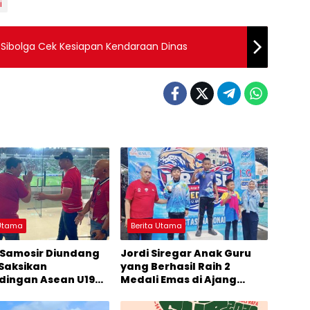
i
Sibolga Cek Kesiapan Kendaraan Dinas
 Utama
Berita Utama
 Samosir Diundang
Jordi Siregar Anak Guru
Saksikan
yang Berhasil Raih 2
dingan Asean U19
Medali Emas di Ajang
Bank Sumut
KRAPSI
onship 2026