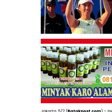
Jakarta, 5/2 (
Batakpost.com
) – I