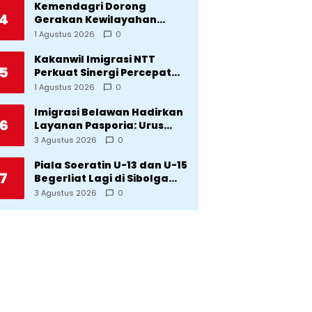
Kemendagri Dorong
4
Gerakan Kewilayahan
Lawan Tuberkulosis
1 Agustus 2026
0
Kakanwil Imigrasi NTT
5
Perkuat Sinergi Percepat
Pembentukan Kantor
1 Agustus 2026
0
Imigrasi Sumba Timur
Imigrasi Belawan Hadirkan
6
Layanan Pasporia: Urus
Paspor di Hari Libur
3 Agustus 2026
0
Piala Soeratin U-13 dan U-15
7
Begerliat Lagi di Sibolga
Setelah Stadion Horas
3 Agustus 2026
0
Direvitalisasi Wali Kota