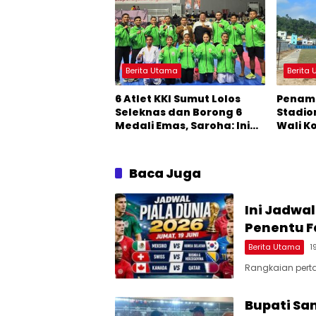
Berita Utama
Berita
6 Atlet KKI Sumut Lolos
Penam
Seleknas dan Borong 6
Stadio
Medali Emas, Saroha: Ini
Wali K
Awal yang Bagus
Kembal
Stadio
Baca Juga
Ini Jadwal
Penentu F
Berita Utama
1
Rangkaian pert
Bupati Sa