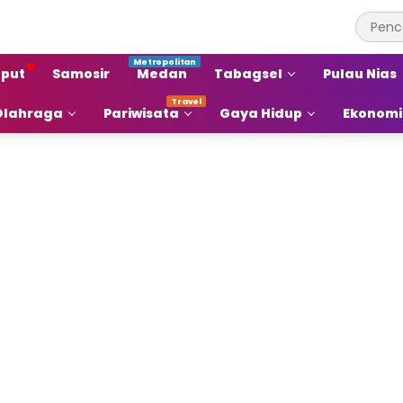
put
Samosir
Medan
Tabagsel
Pulau Nias
Olahraga
Pariwisata
Gaya Hidup
Ekonomi