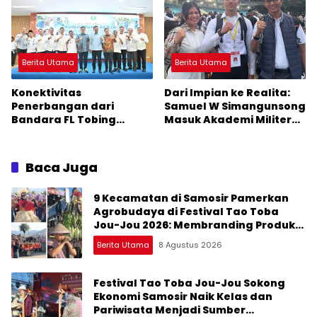
Berita Utama
Berita Utama
Konektivitas
Dari Impian ke Realita:
Penerbangan dari
Samuel W Simangunsong
Bandara FL Tobing
Masuk Akademi Militer
Sibolga Menuju Jakarta
2026 Jalur Akselerasi
Jadi Perhatian Anggota
DPR RI Muhammad Lokot
Baca Juga
Nasution
9 Kecamatan di Samosir Pamerkan
Agrobudaya di Festival Tao Toba
Jou-Jou 2026: Membranding Produk
Lokal agar Terkenal
Berita Utama
8 Agustus 2026
Festival Tao Toba Jou-Jou Sokong
Ekonomi Samosir Naik Kelas dan
Pariwisata Menjadi Sumber