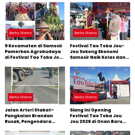
Berita Utama
Berita Utama
9 Kecamatan di Samosir
Festival Tao Toba Jou-
Pamerkan Agrobudaya
Jou Sokong Ekonomi
di Festival Tao Toba Jou-
Samosir Naik Kelas dan
Jou 2026: Membranding
Pariwisata Menjadi
Produk Lokal agar
Sumber Pertumbuhan
Terkenal
Ekonomi Baru
Berita Utama
Berita Utama
Jalan Arteri Stabat–
Siang Ini Opening
Pangkalan Brandan
Festival Tao Toba Jou
Rusak, Pengendara
Jou 2026 di Onan Baru
Terancam Celaka
Pangururan: Malamnya
Dihibur Marsada Band