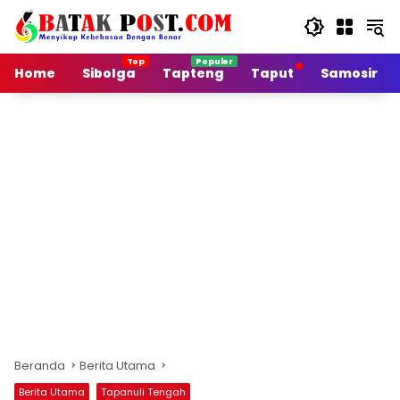
Langsung
ke
konten
Home
Sibolga
Tapteng
Taput
Samosir
Beranda
Berita Utama
Berita Utama
Tapanuli Tengah