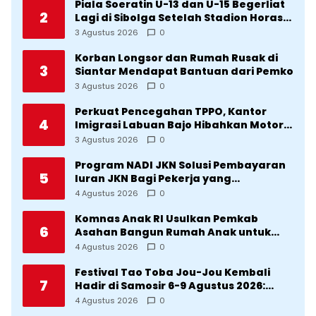
Piala Soeratin U-13 dan U-15 Begerliat
2
Lagi di Sibolga Setelah Stadion Horas
Direvitalisasi Wali Kota
3 Agustus 2026
0
Korban Longsor dan Rumah Rusak di
3
Siantar Mendapat Bantuan dari Pemko
3 Agustus 2026
0
Perkuat Pencegahan TPPO, Kantor
4
Imigrasi Labuan Bajo Hibahkan Motor
Operasional ke Lima Desa di
3 Agustus 2026
0
Manggarai
Program NADI JKN Solusi Pembayaran
5
Iuran JKN Bagi Pekerja yang
Penghasilannya Tidak Tetap
4 Agustus 2026
0
Komnas Anak RI Usulkan Pemkab
6
Asahan Bangun Rumah Anak untuk
Korban Kekerasan
4 Agustus 2026
0
Festival Tao Toba Jou-Jou Kembali
7
Hadir di Samosir 6-9 Agustus 2026:
Datang Saksikan Kemeriahan dan Raih
4 Agustus 2026
0
Peluangnya