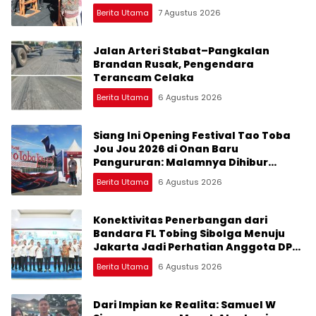
Pertumbuhan Ekonomi Baru
Berita Utama
7 Agustus 2026
Jalan Arteri Stabat–Pangkalan
Brandan Rusak, Pengendara
Terancam Celaka
Berita Utama
6 Agustus 2026
Siang Ini Opening Festival Tao Toba
Jou Jou 2026 di Onan Baru
Pangururan: Malamnya Dihibur
Marsada Band
Berita Utama
6 Agustus 2026
Konektivitas Penerbangan dari
Bandara FL Tobing Sibolga Menuju
Jakarta Jadi Perhatian Anggota DPR
RI Muhammad Lokot Nasution
Berita Utama
6 Agustus 2026
Dari Impian ke Realita: Samuel W