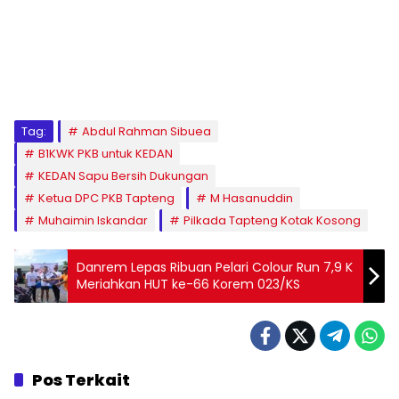
Tag:
Abdul Rahman Sibuea
B1KWK PKB untuk KEDAN
KEDAN Sapu Bersih Dukungan
Ketua DPC PKB Tapteng
M Hasanuddin
Muhaimin Iskandar
Pilkada Tapteng Kotak Kosong
Danrem Lepas Ribuan Pelari Colour Run 7,9 K
Meriahkan HUT ke-66 Korem 023/KS
Pos Terkait