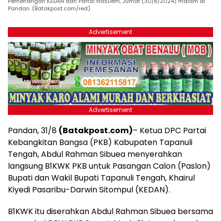
Pemenangan KEDAN dan Partai NasDem, Jumat (30/8/2024) malam di
Pandan. (Batakpost.com/red)
Advertisement
Advertisement
Pandan, 31/8
(Batakpost.com)
– Ketua DPC Partai
Kebangkitan Bangsa (PKB) Kabupaten Tapanuli
Tengah, Abdul Rahman Sibuea menyerahkan
langsung B1KWK PKB untuk Pasangan Calon (Paslon)
Bupati dan Wakil Bupati Tapanuli Tengah, Khairul
Kiyedi Pasaribu-Darwin Sitompul (KEDAN).
B1KWK itu diserahkan Abdul Rahman Sibuea bersama