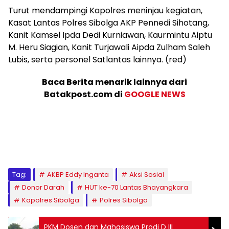
Turut mendampingi Kapolres meninjau kegiatan,
Kasat Lantas Polres Sibolga AKP Pennedi Sihotang,
Kanit Kamsel Ipda Dedi Kurniawan, Kaurmintu Aiptu
M. Heru Siagian, Kanit Turjawali Aipda Zulham Saleh
Lubis, serta personel Satlantas lainnya. (red)
Baca Berita menarik lainnya dari
Batakpost.com di
GOOGLE NEWS
Tag:
AKBP Eddy Inganta
Aksi Sosial
Donor Darah
HUT ke-70 Lantas Bhayangkara
Kapolres Sibolga
Polres Sibolga
PKM Dosen dan Mahasiswa Prodi D III