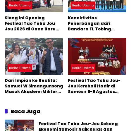
Berita Utama
Berita Utama
Siang Ini Opening
Konektivitas
Festival Tao Toba Jou
Penerbangan dari
Jou 2026 di Onan Baru
Bandara FL Tobing
Pangururan: Malamnya
Sibolga Menuju Jakarta
Dihibur Marsada Band
Jadi Perhatian Anggota
DPR RI Muhammad Lokot
Nasution
Berita Utama
Berita Utama
Dari Impian ke Realita:
Festival Tao Toba Jou-
Samuel W Simangunsong
Jou Kembali Hadir di
Masuk Akademi Militer
Samosir 6-9 Agustus
2026 Jalur Akselerasi
2026: Datang Saksikan
Kemeriahan dan Raih
Peluangnya
Baca Juga
Festival Tao Toba Jou-Jou Sokong
Ekonomi Samosir Naik Kelas dan