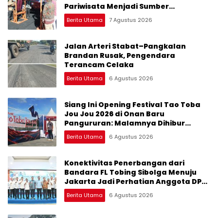
Pariwisata Menjadi Sumber
Pertumbuhan Ekonomi Baru
Berita Utama
7 Agustus 2026
Jalan Arteri Stabat–Pangkalan
Brandan Rusak, Pengendara
Terancam Celaka
Berita Utama
6 Agustus 2026
Siang Ini Opening Festival Tao Toba
Jou Jou 2026 di Onan Baru
Pangururan: Malamnya Dihibur
Marsada Band
Berita Utama
6 Agustus 2026
Konektivitas Penerbangan dari
Bandara FL Tobing Sibolga Menuju
Jakarta Jadi Perhatian Anggota DPR
RI Muhammad Lokot Nasution
Berita Utama
6 Agustus 2026