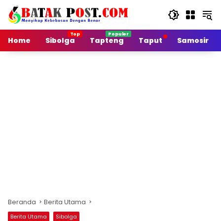
Langsung
ke
konten
Home
Sibolga
Tapteng
Taput
Samosir
Beranda
Berita Utama
Berita Utama
Sibolga