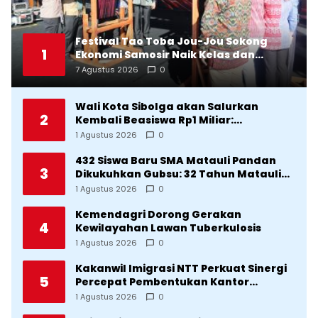
Festival Tao Toba Jou-Jou Sokong
1
Ekonomi Samosir Naik Kelas dan
Pariwisata Menjadi Sumber
7 Agustus 2026
0
Pertumbuhan Ekonomi Baru
Wali Kota Sibolga akan Salurkan
2
Kembali Beasiswa Rp1 Miliar:
Diproritaskan Mahasiswa Korban
1 Agustus 2026
0
Bencana
432 Siswa Baru SMA Matauli Pandan
3
Dikukuhkan Gubsu: 32 Tahun Matauli
Cetak SDM Unggul
1 Agustus 2026
0
Kemendagri Dorong Gerakan
4
Kewilayahan Lawan Tuberkulosis
1 Agustus 2026
0
Kakanwil Imigrasi NTT Perkuat Sinergi
5
Percepat Pembentukan Kantor
Imigrasi Sumba Timur
1 Agustus 2026
0