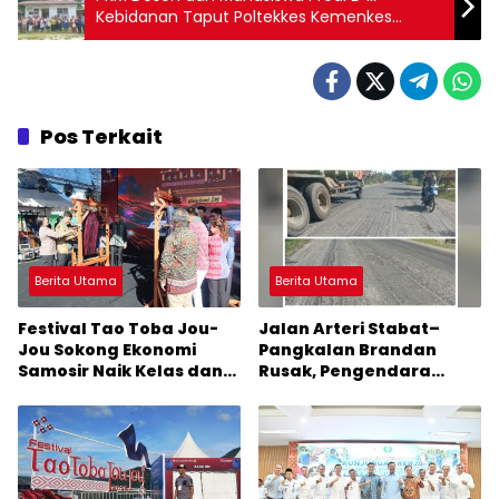
Kebidanan Taput Poltekkes Kemenkes
Medan: Implementasi Self Efficacy Dalam
Pencegahan Anemi Pada Ibu Hamil
Pos Terkait
Berita Utama
Berita Utama
Festival Tao Toba Jou-
Jalan Arteri Stabat–
Jou Sokong Ekonomi
Pangkalan Brandan
Samosir Naik Kelas dan
Rusak, Pengendara
Pariwisata Menjadi
Terancam Celaka
Sumber Pertumbuhan
Ekonomi Baru