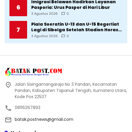
Imigrasi Belawan Hadirkan Layanan
6
Pasporia: Urus Paspor di Hari Libur
3 Agustus 2026
0
Piala Soeratin U-13 dan U-15 Begerliat
7
Lagi di Sibolga Setelah Stadion Horas
Direvitalisasi Wali Kota
3 Agustus 2026
0
Jalan Sisingamangaraja No 3 Pandan, Kecamatan
Pandan, Kabupaten Tapanuli Tengah, Sumatera Utara,
Kode Pos 22537
08116267893
batak.postnews@gmail.com