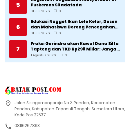
5
Puskemas Sitadatada
31 Juli 2026
0
Edukasi Nugget Ikan Lele Kelor, Dosen
6
dan Mahasiswa Dorong Pencegahan
Stunting di Desa Silangkitang
31 Juli 2026
0
Kecamatan Pahae Jae
Fraksi Gerindra akan Kawal Dana Silfa
7
Tapteng dan TKD Rp298 Miliar: Jangan
Sampai Pekerjaan Pusat dan Provinsi
1 Agustus 2026
0
Diklaim Kerjaan Tapteng
Jalan Sisingamangaraja No 3 Pandan, Kecamatan
Pandan, Kabupaten Tapanuli Tengah, Sumatera Utara,
Kode Pos 22537
08116267893