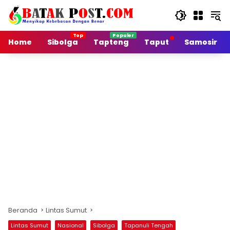
Langsung
ke
konten
Home
Sibolga
Tapteng
Taput
Samosir
Beranda
Lintas Sumut
Lintas Sumut
Nasional
Sibolga
Tapanuli Tengah