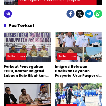
Dukungan Doa dari Gereja-gereja di
Tapteng
Pos Terkait
Berita Utama
Berita Utama
Perkuat Pencegahan
Imigrasi Belawan
TPPO, Kantor Imigrasi
Hadirkan Layanan
Labuan Bajo Hibahkan
Pasporia: Urus Paspor di
Motor Operasional ke
Hari Libur
Lima Desa di Manggarai